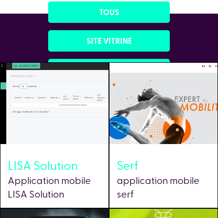
TOUS
SITE VITRINE
E-COMMERCE
SUPPORT DE COM
APPLICATION MOBILE
LISA Solution
Serf
Application mobile
application mobile
LISA Solution
serf