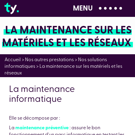
MENU
04 28 99 00 80
LA MAINTENANCE SUR LES
MATÉRIELS ET LES RÉSEAUX
Accueil
>
Nos autres prestations
>
Nos solutions
informatiques
>
La maintenance sur les matériels et les
réseaux
La maintenance
informatique
Elle se décompose par :
La
maintenance préventive
: assure le bon
fonctionnement d'un parc informatique en testant les