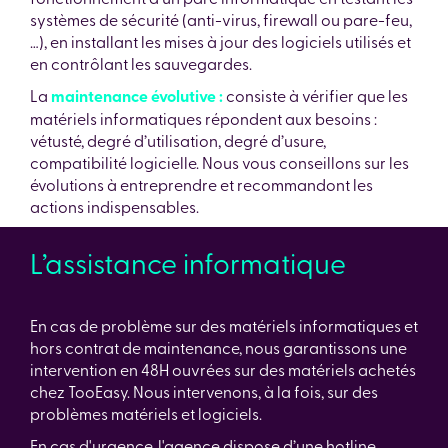
systèmes de sécurité (anti-virus, firewall ou pare-feu,
…), en installant les mises à jour des logiciels utilisés et
en contrôlant les sauvegardes.
La
maintenance évolutive :
consiste à vérifier que les
matériels informatiques répondent aux besoins :
vétusté, degré d’utilisation, degré d’usure,
compatibilité logicielle. Nous vous conseillons sur les
évolutions à entreprendre et recommandont les
actions indispensables.
L’assistance informatique
En cas de problème sur des matériels informatiques et
hors contrat de maintenance, nous garantissons une
intervention en 48H ouvrées sur des matériels achetés
chez TooEasy. Nous intervenons, à la fois, sur des
problèmes matériels et logiciels.
En cas d'urgence, l'agence dispose d’une hotline,