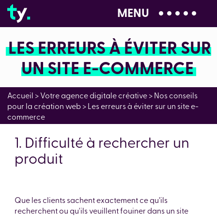
MENU
04 28 99 00 80
LES ERREURS À ÉVITER SUR
UN SITE E-COMMERCE
Accueil
>
Votre agence digitale créative
>
Nos conseils
pour la création web
>
Les erreurs à éviter sur un site e-
commerce
1. Difficulté à rechercher un
produit
Que les clients sachent exactement ce qu’ils
recherchent ou qu'ils veuillent fouiner dans un site