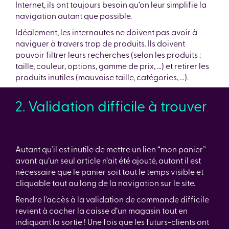
Internet, ils ont toujours besoin qu’on leur simplifie la
navigation autant que possible.
Idéalement, les internautes ne doivent pas avoir à
naviguer à travers trop de produits. Ils doivent
pouvoir filtrer leurs recherches (selon les produits :
taille, couleur, options, gamme de prix, …) et retirer les
produits inutiles (mauvaise taille, catégories, …).
2. Validation difficile à trouver
Autant qu’il est inutile de mettre un lien “mon panier”
avant qu’un seul article n’ait été ajouté, autant il est
nécessaire que le panier soit tout le temps visible et
cliquable tout au long de la navigation sur le site.
Rendre l’accès à la validation de commande difficile
revient à cacher la caisse d’un magasin tout en
indiquant la sortie ! Une fois que les futurs-clients ont