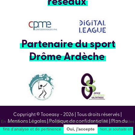
réseaux
Partenaire du sport
Drôme Ardèche
Copyright © Tooeasy - 2026
|
Tous droits réservés
|
Mentions Légales
|
Politique de confidentialité
|
Plan du
En utilisant ce site, vous acceptez que les cookies soient utilisés à des
site
fins d'analyse et de pertinence
Oui, j'accepte
Non, je souhaite en