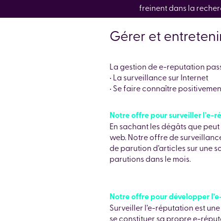
freinent dans la reche
Gérer et entreteni
La gestion de e-reputation pass
• La surveillance sur Internet
• Se faire connaître positivemen
Notre offre pour surveiller l’e-r
En sachant les dégâts que peut c
web. Notre offre de surveillance
de parution d’articles sur une s
parutions dans le mois.
Notre offre pour développer l’e
Surveiller l’e-réputation est un
se constituer sa propre e-réput