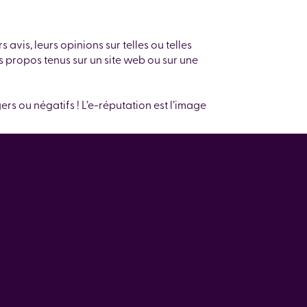
 avis, leurs opinions sur telles ou telles
les propos tenus sur un site web ou sur une
ers ou négatifs ! L’e-réputation est l’image