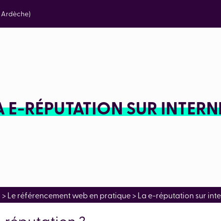
e Ardèche)
A E-RÉPUTATION SUR INTERN
g
>
Le référencement web en pratique
>
La e-réputation sur int
e-réputation ?