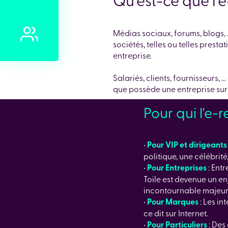
Médias sociaux, forums, blogs, … 
sociétés, telles ou telles presta
entreprise.
Salariés, clients, fournisseurs,
que possède une entreprise sur 
Pour qui l'e-
•
Pour VIP et dirigeants
politique, une célébrité
•
Pour Entreprises
: Entr
Toile est devenue un e
incontournable majeur
•
Pour Marques
: Les in
ce dit sur Internet.
•
Pour Particuliers
: Des