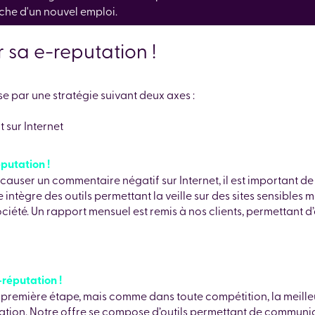
rche d'un nouvel emploi.
r sa e-reputation !
e par une stratégie suivant deux axes :
t sur Internet
éputation !
auser un commentaire négatif sur Internet, il est important de 
 intègre des outils permettant la veille sur des sites sensibles 
ociété. Un rapport mensuel est remis à nos clients, permettant 
-réputation !
e première étape, mais comme dans toute compétition, la meilleur
ation. Notre offre se compose d’outils permettant de communiquer