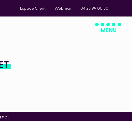
Espace Client
Webmail
04 28 99 00 80
MENU
ET
ernet