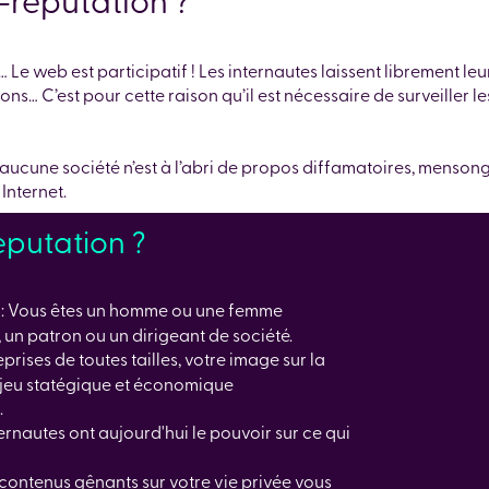
Le web est participatif ! Les internautes laissent librement leurs
tions… C’est pour cette raison qu’il est nécessaire de surveiller 
 … aucune société n’est à l’abri de propos diffamatoires, mensong
Internet.
reputation ?
: Vous êtes un homme ou une femme
, un patron ou un dirigeant de société.
eprises de toutes tailles, votre image sur la
njeu statégique et économique
.
ternautes ont aujourd'hui le pouvoir sur ce qui
 contenus gênants sur votre vie privée vous