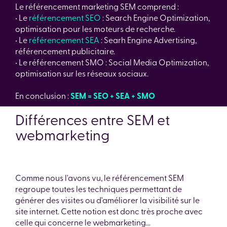
Le référencement marketing SEM comprend :
• Le
référencement SEO
: Search Engine Optimization,
optimisation pour les moteurs de recherche.
• Le
référencement SEA
: Searh Engine Advertising,
référencement publicitaire.
• Le référencement SMO : Social Media Optimization,
optimisation sur les réseaux sociaux.
En conclusion :
SEM = SEO + SEA + SMO
Différences entre SEM et
webmarketing
Comme nous l'avons vu, le référencement SEM
regroupe toutes les techniques permettant de
générer des visites ou d'améliorer la visibilité sur le
site internet. Cette notion est donc très proche avec
celle qui concerne le webmarketing...