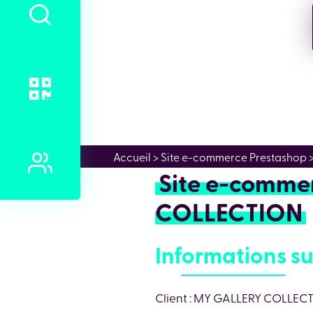
Accueil
> Site e-commerce Prestasho
Site e-comme
COLLECTION
Informations su
Client : MY GALLERY COLLEC