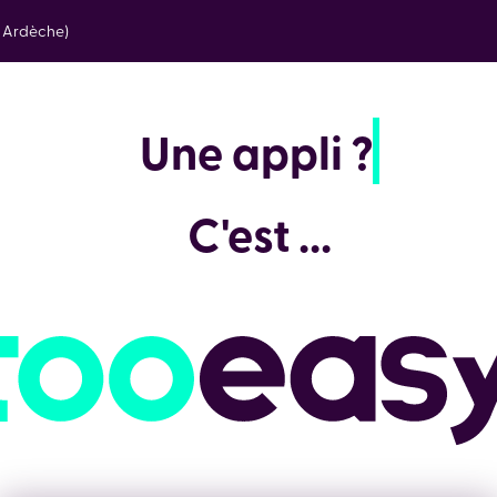
e Ardèche)
Une
C'est ...