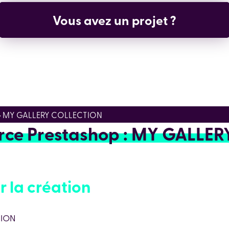
Vous avez un projet ?
p > MY GALLERY COLLECTION
rce Prestashop : MY GALLER
r la création
TION