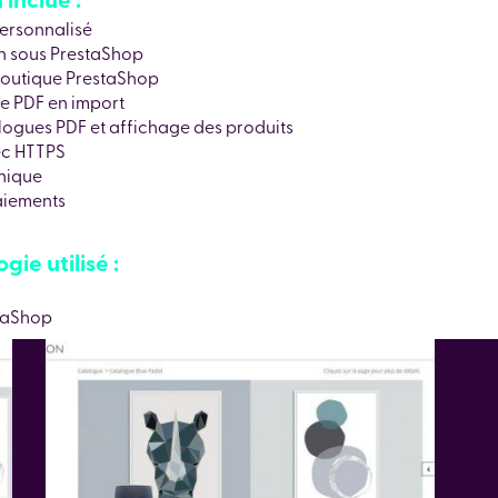
personnalisé
gn sous PrestaShop
boutique PrestaShop
e PDF en import
alogues PDF et affichage des produits
ec HTTPS
nique
paiements
ie utilisé :
taShop