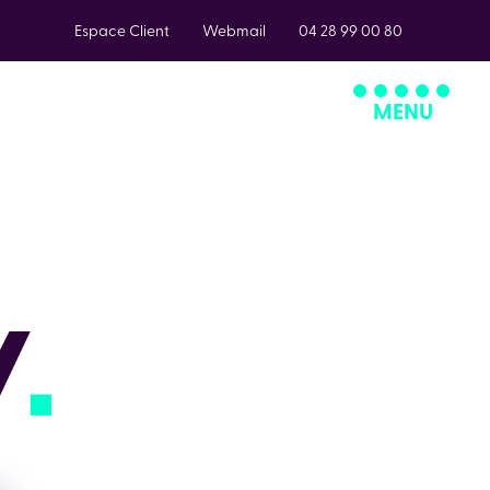
Espace Client
Webmail
04 28 99 00 80
MENU