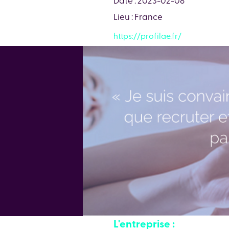
Lieu : France
https://profilae.fr/
L'entreprise :