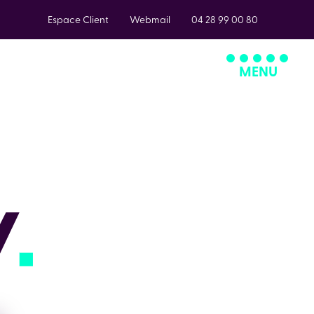
Espace Client
Webmail
04 28 99 00 80
MENU