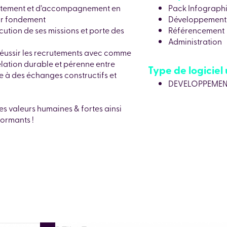
crutement et d’accompagnement en
Pack Infograph
ur fondement
Développement 
cution de ses missions et porte des
Référencement
Administration
 réussir les recrutements avec comme
elation durable et pérenne entre
Type de logiciel u
ce à des échanges constructifs et
DEVELOPPEMEN
es valeurs humaines & fortes ainsi
formants !