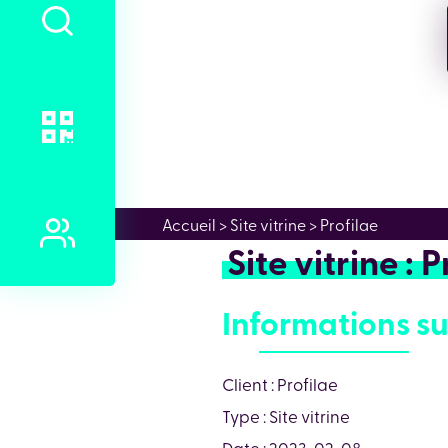
Accueil
> Site vitrine > Profilae
Site vitrine : 
Informations su
Client : Profilae
Type : Site vitrine
Date : 2023-02-08