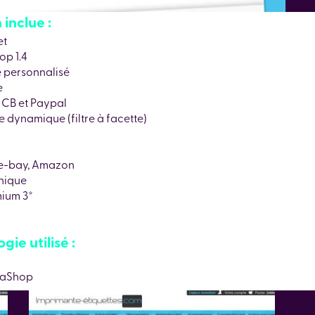
inclue :
et
op 1.4
e personnalisé
e
 CB et Paypal
 dynamique (filtre à facette)
: e-bay, Amazon
nique
ium 3*
ie utilisé :
taShop