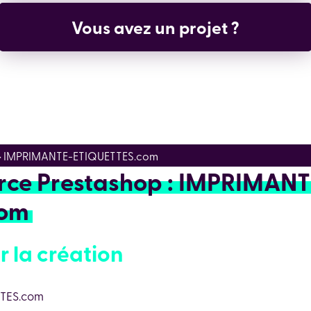
Un projet WordPress ou PrestaShop ?
 > IMPRIMANTE-ETIQUETTES.com
rce Prestashop : IMPRIMANT
com
r la création
TTES.com