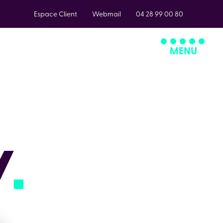
Espace Client
Webmail
04 28 99 00 80
MENU