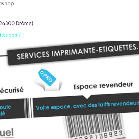
tashop
 (26300 Drôme)
ttes.com/