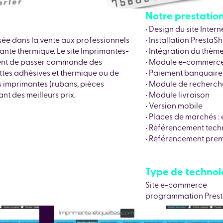
Notre prestation 
• Design du site Intern
isée dans la vente aux professionnels
• Installation PrestaSh
mante thermique. Le site Imprimantes-
• Intégration du thèm
ment de passer commande des
• Module e-commerc
ttes adhésives et thermique ou de
• Paiement banquaire
 imprimantes (rubans, pièces
• Module de recherche
iant des meilleurs prix.
• Module livraison
• Version mobile
• Places de marchés 
• Référencement tech
• Référencement prem
Type de technolog
Site e-commerce
programmation Pres