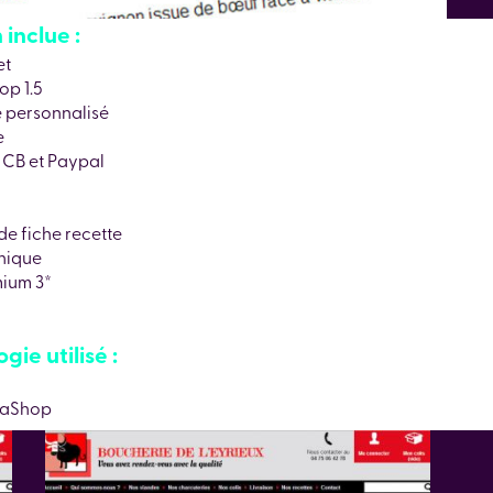
inclue :
et
op 1.5
e personnalisé
e
 CB et Paypal
de fiche recette
nique
ium 3*
ie utilisé :
taShop