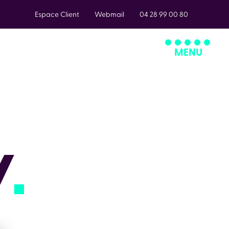
Espace Client
Webmail
04 28 99 00 80
MENU