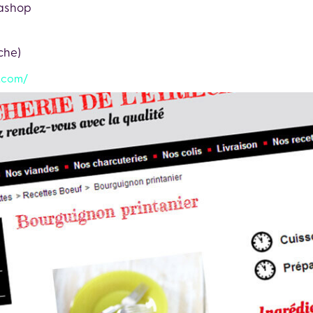
tashop
che)
.com/