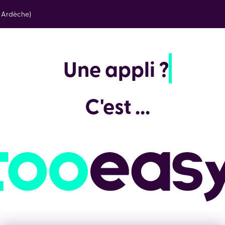
e Ardèche)
Une a
C'est ...