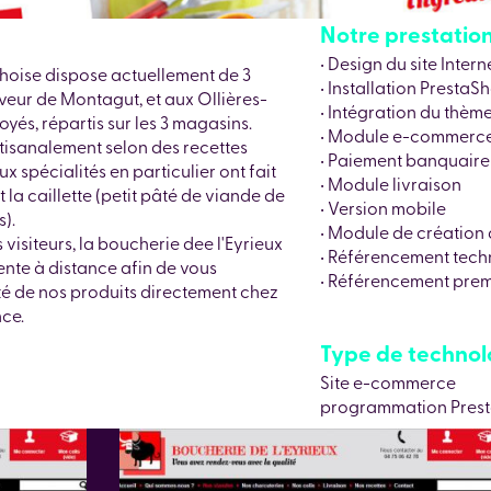
Notre prestation 
• Design du site Intern
choise dispose actuellement de 3
• Installation PrestaSh
veur de Montagut, et aux Ollières-
• Intégration du thèm
yés, répartis sur les 3 magasins.
• Module e-commerc
tisanalement selon des recettes
• Paiement banquaire
x spécialités en particulier ont fait
• Module livraison
la caillette (petit pâté de viande de
• Version mobile
).
• Module de création 
visiteurs, la boucherie dee l'Eyrieux
• Référencement tech
ente à distance afin de vous
• Référencement prem
té de nos produits directement chez
nce.
Type de technolog
Site e-commerce
programmation Pres