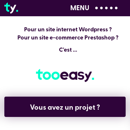
MENU
04 28 99 00 80
 internet Wordpress ?
Pour un site
-commerce Prestashop ?
Pour un site e
C'est ...
Je
z un projet ?
Un proje
Pres