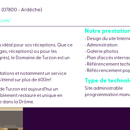
s (07800 - Ardèche)
.com/
Notre prestation 
• Design du site Intern
u idéal pour vos réceptions. Que ce
• Administration
ages, réceptions) ou pour les
• Galerie photos
rès), le Domaine de Turzon est un
• Plan d'accès interrac
• Référencement tech
• Réfécrencement popu
ations et notamment un service
Type de technolog
s'étend sur plus de 600m².
Site administrable
de Turzon est aujourd'hui un
programmation manue
ablement restauré et unique en
e dans la Drôme.