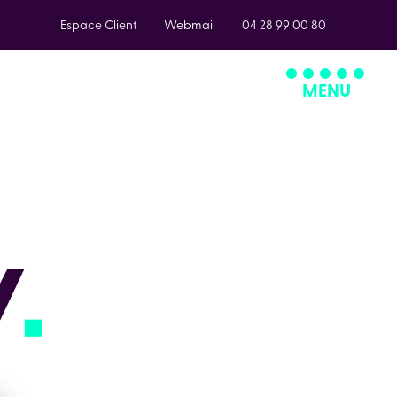
Espace Client
Webmail
04 28 99 00 80
MENU