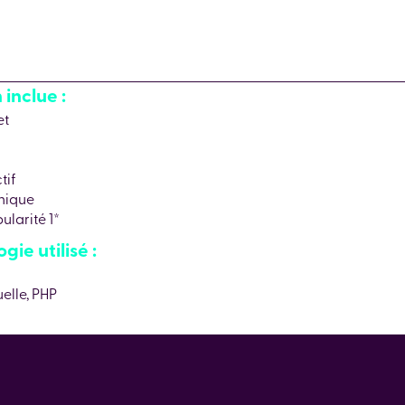
inclue :
et
tif
nique
larité 1*
ie utilisé :
lle, PHP