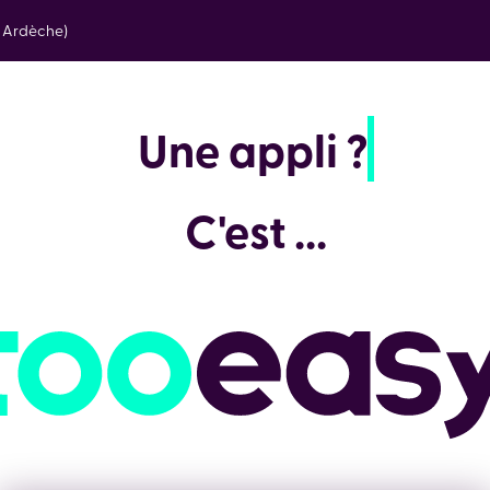
e Ardèche)
Une app
C'est ...