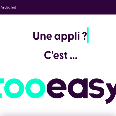
e Ardèche)
Une
C'est ...