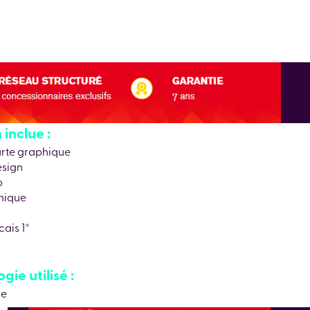
inclue :
harte graphique
esign
b
nique
ais 1*
ie utilisé :
le