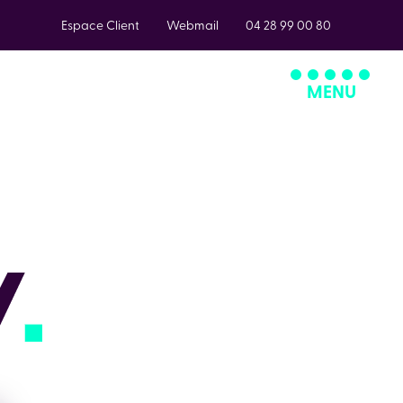
Espace Client
Webmail
04 28 99 00 80
MENU