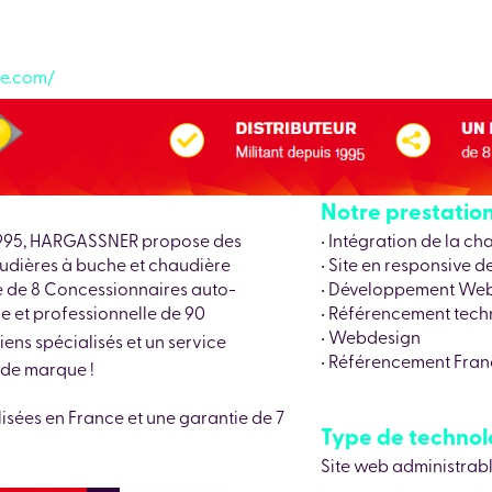
ce.com/
Notre prestation 
 1995, HARGASSNER propose des
• Intégration de la c
udières à buche et chaudière
• Site en responsive d
ré de 8 Concessionnaires auto-
• Développement We
e et professionnelle de 90
• Référencement tech
• Webdesign
iens spécialisés et un service
• Référencement Franc
nde marque !
lisées en France et une garantie de 7
Type de technolog
Site web administrab