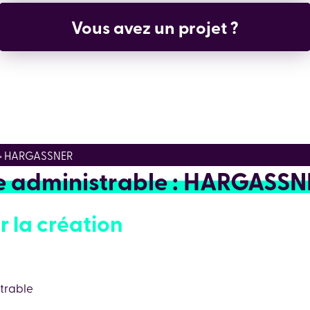
Vous avez un projet ?
e > HARGASSNER
ue administrable : HARGASSN
r la création
strable