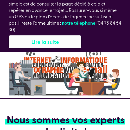
simple est de consulter la page dédié à cela et
repérer en avance le trajet ... Rassurer-vous si même
un GPS ou le plan d'accès de l'agence ne suffisent
pas, il reste l'arme ultime :
notre téléphone
(04 75 84 54
30)
Lire la suite
Nous sommes vos experts