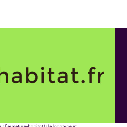
r Fermeture-habitat.fr le logotype et