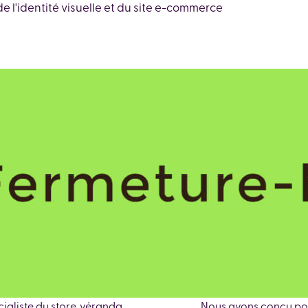
de l'identité visuelle et du site e-commerce
aliste du store, véranda ....
Nous avons conçu pou