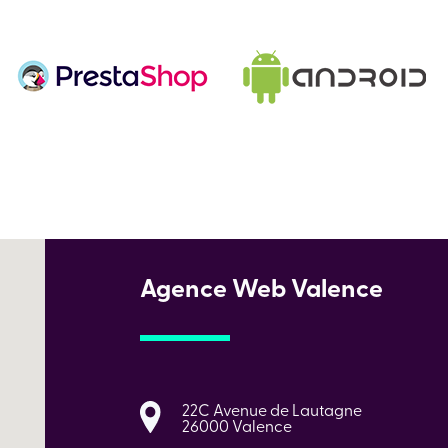
Agence Web Valence
22C Avenue de Lautagne
26000 Valence