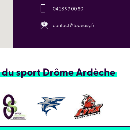
04 28 99 00 80
contact@tooeasy.fr
 du sport Drôme Ardèche