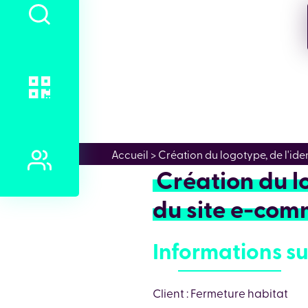
Accueil
> Création du logotype, de l'ide
Création du lo
du site e-com
Informations su
Client : Fermeture habitat