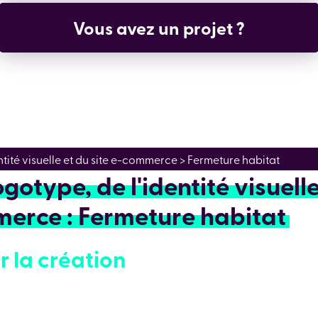
Vous avez un projet ?
ntité visuelle et du site e-commerce > Fermeture habitat
gotype, de l'identité visuelle
merce : Fermeture habitat
r la création