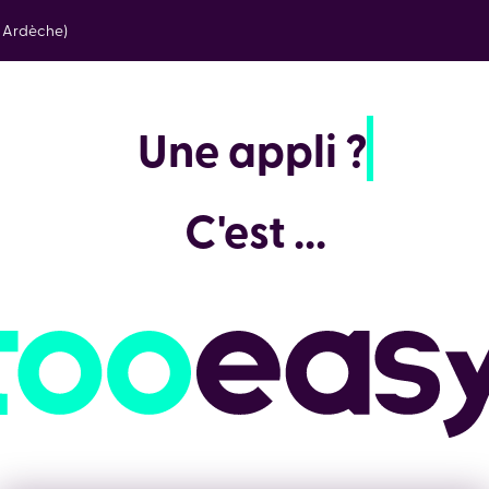
e Ardèche)
Une ap
C'est ...