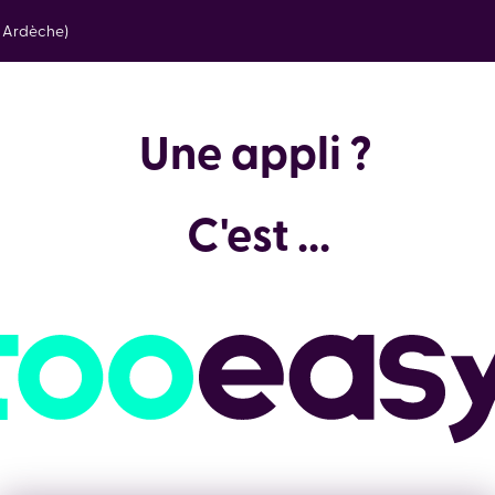
e Ardèche)
Une
C'est ...