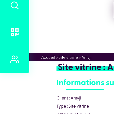
Accueil
> Site vitrine > Amyji
Site vitrine : 
Informations su
Client : Amyji
Type : Site vitrine
Date : 2022-12-28