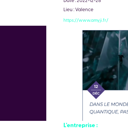
Lieu : Valence
https://www.amyji.fr/
L'entreprise :