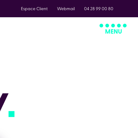
Espace Client
Webmail
04 28 99 00 80
MENU